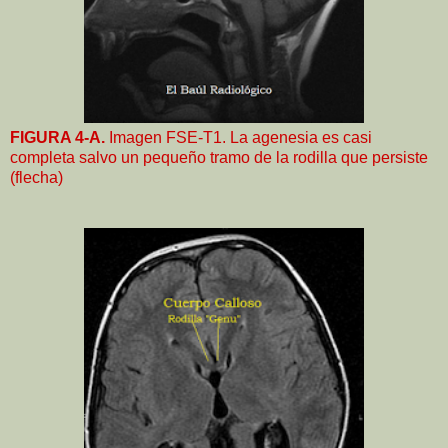
FIGURA 4-A.
Imagen FSE-T1. La agenesia es casi
completa salvo un pequeño tramo de la rodilla que persiste
(flecha)