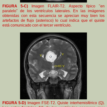
FIGURA 5-C)
Imagen FLAIR-T2. Aspecto típico "en
paralelo" de los ventrículos laterales. En las imágenes
obtenidas con esta secuencia se aprecian muy bien los
artefactos de flujo (asterisco) lo cual indica que el quiste
está comunicado con el tercer ventrículo.
FIGURA 5-D)
Imagen FSE-T2. Quiste interhemisférico (Q).