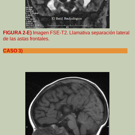
FIGURA 2-E)
Imagen FSE-T2. Llamativa separación lateral
de las astas frontales.
CASO 3)