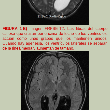
FIGURA 1-E)
Imagen FRFSE-T2. Las fibras del cuerpo
calloso que cruzan por encima de techo de los ventrículos,
actúan como unas grapas que los mantienen unidos.
Cuando hay agenesia, los ventrículos laterales se separan
de la línea media y aumentan de tamaño.