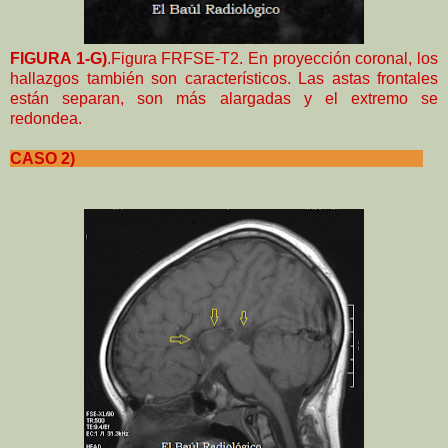
FIGURA 1-G)
.Figura FRFSE-T2. En proyección coronal, los
hallazgos también son característicos. Las astas frontales
están separan, son más alargadas y el extremo se
redondea.
CASO 2)