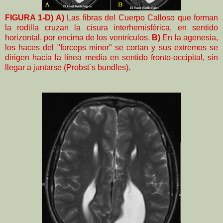
FIGURA 1-D) A)
Las fibras del Cuerpo Calloso que forman
la rodilla cruzan la cisura interhemisférica, en sentido
horizontal, por encima de los ventrículos.
B)
En la agenesia,
los haces del "forceps minor" se cortan y sus extremos se
dirigen hacia la línea media en sentido fronto-occipital, sin
llegar a juntarse (Probst´s bundles).