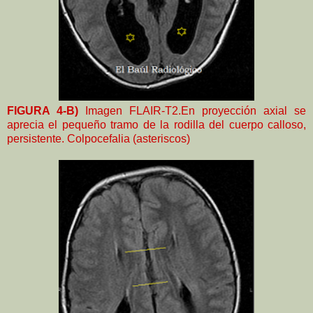
FIGURA 4-B)
Imagen FLAIR-T2.En proyección axial se
aprecia el pequeño tramo de la rodilla del cuerpo calloso,
persistente. Colpocefalia (asteriscos)