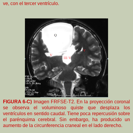
ve, con el tercer ventrículo.
FIGURA 6-C)
Imagen FRFSE-T2. En la proyección coronal
se observa el voluminoso quiste que desplaza los
ventrículos en sentido caudal. Tiene poca repercusión sobre
el parénquima cerebral. Sin embargo, ha producido un
aumento de la circunferencia craneal en el lado derecho.