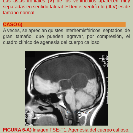
Las astas frontales (V) de los ventrículos aparecen muy
separadas en sentido lateral. El tercer ventrículo (III-V) es de
tamaño normal.
CASO 6)
A veces, se aprecian quistes interhemisféricos, septados, de
gran tamaño, que pueden agravar, por compresión, el
cuadro clínico de agenesia del cuerpo calloso.
FIGURA 6-A)
Imagen FSE-T1. Agenesia del cuerpo calloso,