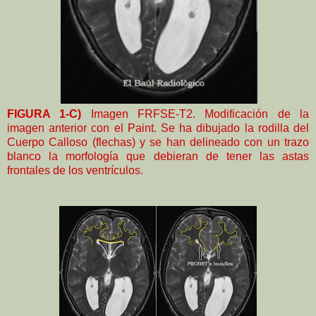
FIGURA 1-C)
Imagen FRFSE-T2. Modificación de la
imagen anterior con el Paint. Se ha dibujado la rodilla del
Cuerpo Calloso (flechas) y se han delineado con un trazo
blanco la morfología que debieran de tener las astas
frontales de los ventrículos.