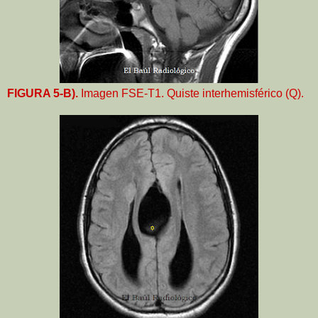
FIGURA 5-B).
Imagen FSE-T1. Quiste interhemisférico (Q).