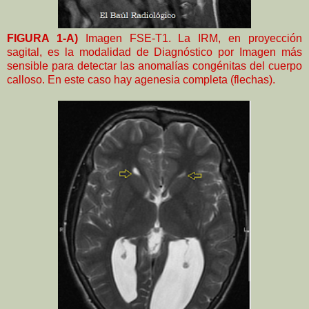
FIGURA 1-A)
Imagen FSE-T1. La IRM, en proyección
sagital, es la modalidad de Diagnóstico por Imagen más
sensible para detectar las anomalías congénitas del cuerpo
calloso. En este caso hay agenesia completa (flechas).