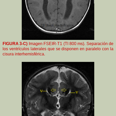
FIGURA 3-C)
Imagen
FSEIR-T1 (TI 800 ms).
Separación de
los ventrículos laterales que se disponen en paralelo con la
cisura interhemisférica.