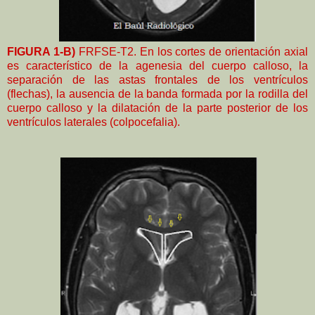
FIGURA 1-B)
FRFSE-T2. En los cortes de orientación axial
es característico de la agenesia del cuerpo calloso, la
separación de las astas frontales de los ventrículos
(flechas), la ausencia de la banda formada por la rodilla del
cuerpo calloso y la dilatación de la parte posterior de los
ventrículos laterales (colpocefalia).