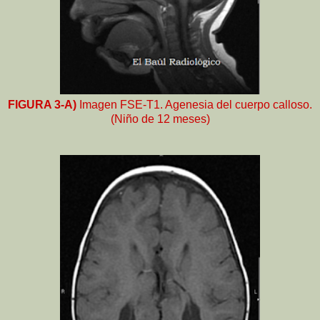
FIGURA 3-A)
Imagen FSE-T1. Agenesia del cuerpo calloso.
(Niño de 12 meses)