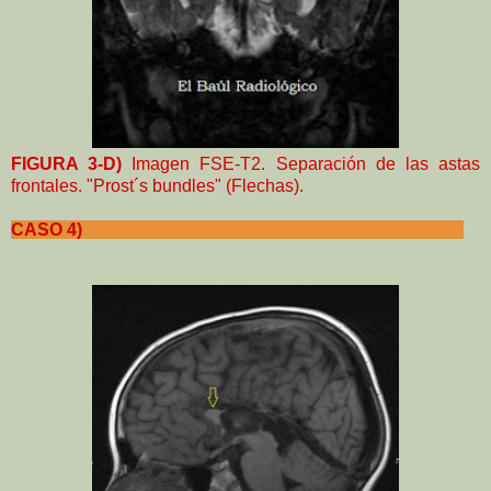
FIGURA 3-D)
Imagen FSE-T2. Separación de las astas
frontales.
"Prost´s bundles" (Flechas).
CASO 4)