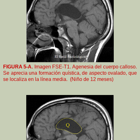
FIGURA 5-A.
Imagen FSE-T1. Agenesia del cuerpo calloso.
Se aprecia una formación quística, de aspecto ovalado, que
se localiza en la línea media. (Niño de 12 meses)