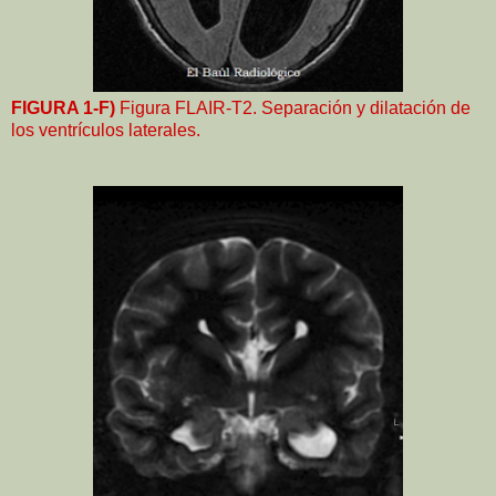
FIGURA 1-F)
Figura FLAIR-T2. Separación y dilatación de
los ventrículos laterales.