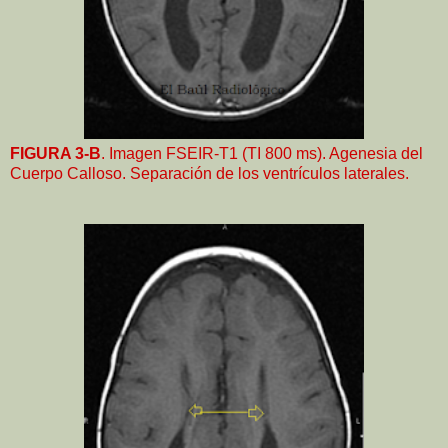
FIGURA 3-B
. Imagen FSEIR-T1 (TI 800 ms). Agenesia del
Cuerpo Calloso. Separación de los ventrículos laterales.