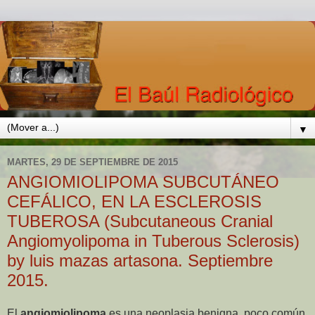
▼
MARTES, 29 DE SEPTIEMBRE DE 2015
ANGIOMIOLIPOMA SUBCUTÁNEO
CEFÁLICO, EN LA ESCLEROSIS
TUBEROSA (Subcutaneous Cranial
Angiomyolipoma in Tuberous Sclerosis)
by luis mazas artasona. Septiembre
2015.
El
angiomiolipoma
es una neoplasia benigna, poco común,