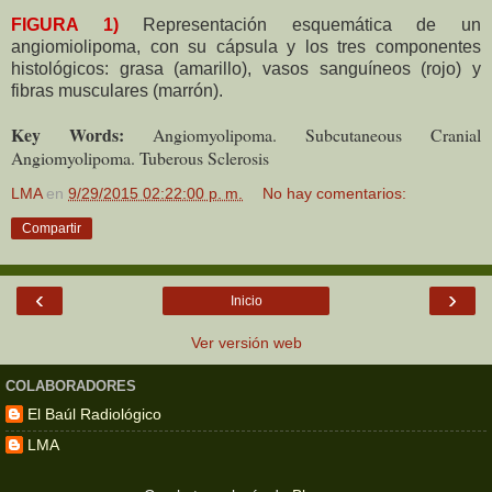
FIGURA 1)
Representación esquemática de un
angiomiolipoma, con su cápsula y los tres componentes
histológicos: grasa (amarillo), vasos sanguíneos (rojo) y
fibras musculares (marrón).
Key Words:
Angiomyolipoma. Subcutaneous Cranial
Angiomyolipoma. Tuberous Sclerosis
LMA
en
9/29/2015 02:22:00 p. m.
No hay comentarios:
Compartir
‹
›
Inicio
Ver versión web
COLABORADORES
El Baúl Radiológico
LMA