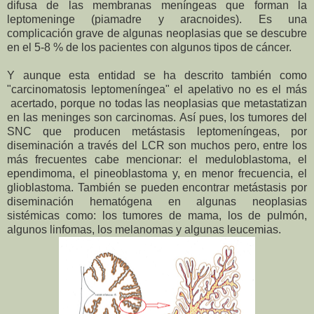
difusa de las membranas meníngeas que forman la
leptomeninge (piamadre y aracnoides). Es una
complicación grave de algunas neoplasias que se descubre
en el 5-8 % de los pacientes con algunos tipos de cáncer.
Y aunque esta entidad se ha descrito también como
"carcinomatosis leptomeníngea" el apelativo no es el más
acertado, porque no todas las neoplasias que metastatizan
en las meninges son carcinomas. Así pues, l
os tumores del
SNC que producen metástasis leptomeníngeas, por
diseminación a través del LCR son muchos pero, entre los
más frecuentes cabe mencionar: el meduloblastoma, el
ependimoma, el pineoblastoma y, en menor frecuencia, el
glioblastoma. También se pueden encontrar metástasis por
diseminación hematógena en algunas neoplasias
sistémicas como: los tumores de mama, los de pulmón,
algunos linfomas, los melanomas y algunas leucemias.