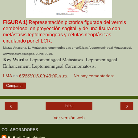
FIGURA 1)
Representación pictórica figurada del vermis
cerebeloso, en proyección sagital, y de una fisura con
metástasis leptomeníngeas y células neoplásicas
circulando por el LCR.
Mazas-Artasona, L.
Metástasis leptomeníngeas encefálicas.(Leptomeningeal Metastases).
www.elbaulradiologico. Junio 2015.
Key Words:
Leptomeningeal Metastases. Leptomeningeal
Enhancement. Leptomeningeal Carcinomatosis.
LMA
en
6/25/2015 09:43:00 a. m.
No hay comentarios:
Compartir
‹
›
Inicio
Ver versión web
COLABORADORES
El Baúl Radiológico