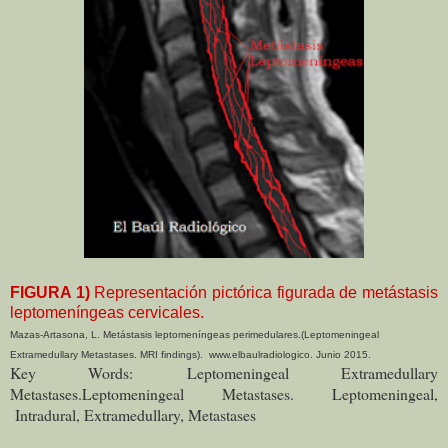
FIGURA 1)
Representación pictórica figurada de metástasis
leptomeníngeas cervicales.
Mazas-Artasona, L.
Metástasis leptomeníngeas perimedulares.(Leptomeningeal
Extramedullary Metastases. MRI findings).
www.elbaulradiologico. Junio 2015.
Key Words: Leptomeningeal Extramedullary
Metastases.Leptomeningeal Metastases. Leptomeningeal,
Intradural, Extramedullary, Metastases