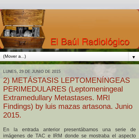
▼
LUNES, 29 DE JUNIO DE 2015
2) METÁSTASIS LEPTOMENÍNGEAS
PERIMEDULARES (Leptomeningeal
Extramedullary Metastases. MRI
Findings) by luis mazas artasona. Junio
2015.
En la entrada anterior presentábamos una serie de
imágenes de TAC e IRM donde se mostraba el aspecto