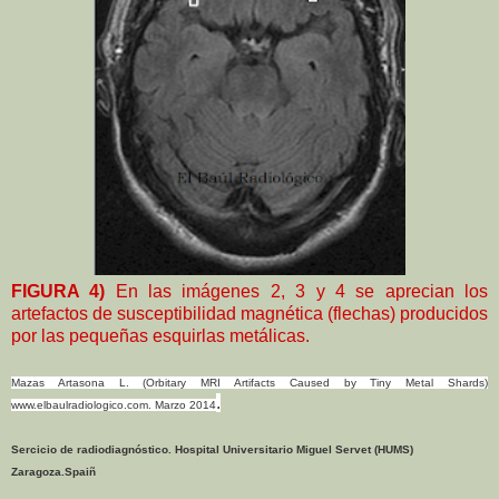
FIGURA 4)
En las imágenes 2, 3 y 4 se aprecian los
artefactos de susceptibilidad magnética (flechas) producidos
por las pequeñas esquirlas metálicas.
Mazas Artasona L. (Orbitary MRI Artifacts Caused by Tiny Metal Shards)
.
www.elbaulradiologico.com. Marzo 2014
Sercicio de radiodiagnóstico. Hospital Universitario Miguel Servet (HUMS)
Zaragoza.Spaiñ