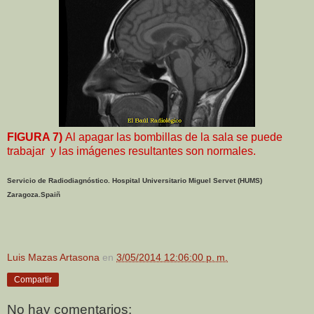
FIGURA 7)
Al apagar las bombillas de la sala se puede
trabajar y las imágenes resultantes son normales.
Servicio de Radiodiagnóstico. Hospital Universitario Miguel Servet (HUMS)
Zaragoza.Spaiñ
Luis Mazas Artasona
en
3/05/2014 12:06:00 p. m.
Compartir
No hay comentarios: