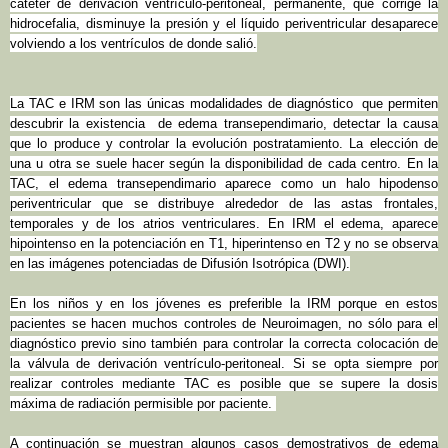
catéter de derivación ventrículo-peritoneal, permanente, que corrige la
hidrocefalia, disminuye la presión y el líquido periventricular desaparece
volviendo a los ventrículos de donde salió.
La TAC e IRM son las únicas modalidades de diagnóstico que permiten
descubrir la existencia de edema transependimario, detectar la causa
que lo produce y controlar la evolución postratamiento. La elección de
una u otra se suele hacer según la disponibilidad de cada centro. En la
TAC, el edema transependimario aparece como un halo hipodenso
periventricular que se distribuye alrededor de las astas frontales,
temporales y de los atrios ventriculares. En IRM el edema, aparece
hipointenso en la potenciación en T1, hiperintenso en T2 y no se observa
en las imágenes potenciadas de Difusión Isotrópica (DWI).
En los niños y en los jóvenes es preferible la IRM porque en estos
pacientes se hacen muchos controles de Neuroimagen, no sólo para el
diagnóstico previo sino también para controlar la correcta colocación de
la válvula de derivación ventrículo-peritoneal. Si se opta siempre por
realizar controles mediante TAC es posible que se supere la dosis
máxima de radiación permisible por paciente.
A continuación se muestran algunos casos demostrativos de edema