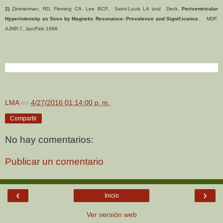
2)
Zimmerman, RD, Fleming CA. Lee BCP, Saint-Louis LA and Deck.
Periventricular
Hyperintensity as Seen by Magnetic Resonance: Prevalence and Signif.icance.
MDF.
AJNR:7, Jan/Feb 1986
LMA
en
4/27/2016 01:14:00 p. m.
Compartir
No hay comentarios:
Publicar un comentario
‹
›
Inicio
Ver versión web