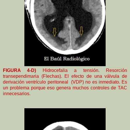
FIGURA 4-D)
Hidrocefalia a tensión. Resorción
transependimaria (Flechas). El efecto de una válvula de
derivación ventrículo peritoneal (VDP) no es inmediato. Es
un problema porque eso genera muchos controles de TAC
innecesarios.