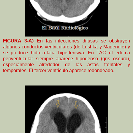
FIGURA 3-A)
En las infecciones difusas se obstruyen
algunos conductos ventriculares (de Lushka y Magendie) y
se produce hidrocefalia hipertensiva. En TAC el edema
periventricular siempre aparece hipodenso (gris oscuro),
especialmente alrededor de las astas frontales y
temporales. El tercer ventrículo aparece redondeado.