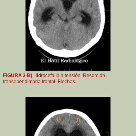
FIGURA 3-B)
Hidrocefalia a tensión. Resorción
transependimaria frontal. Flechas.