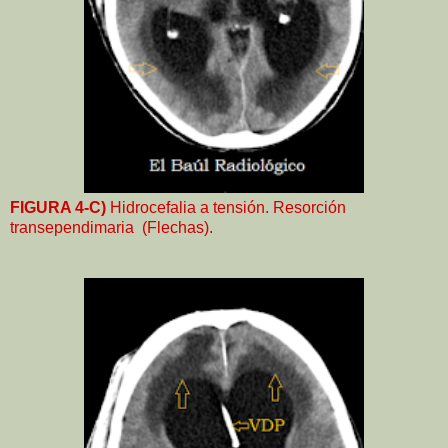
FIGURA 4-C)
Hidrocefalia a tensión. Resorción
transependimaria (Flechas).