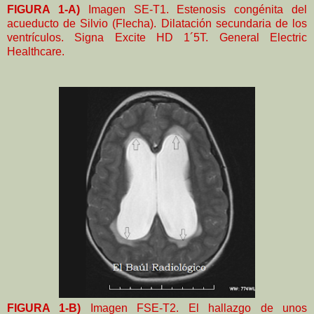
FIGURA 1-A)
Imagen SE-T1. Estenosis congénita del
acueducto de Silvio (Flecha). Dilatación secundaria de los
ventrículos. Signa Excite HD 1´5T. General Electric
Healthcare.
FIGURA 1-B)
Imagen FSE-T2. El hallazgo de unos