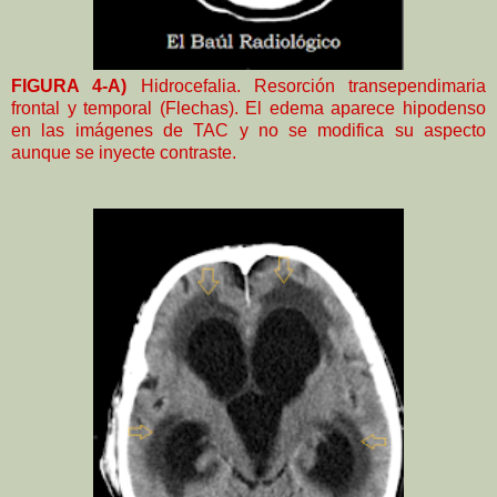
FIGURA 4-A)
Hidrocefalia. Resorción transependimaria
frontal y temporal (Flechas). El edema aparece hipodenso
en las imágenes de TAC y no se modifica su aspecto
aunque se inyecte contraste.