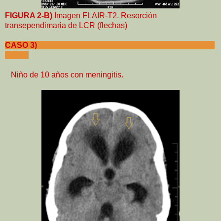
FIGURA 2-B)
Imagen FLAIR-T2. Resorción
transependimaria de LCR (flechas)
CASO 3)
Niño de 10 años con meningitis.