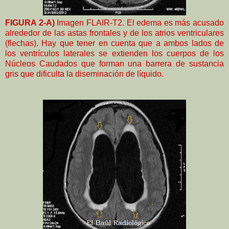
FIGURA 2-A)
Imagen FLAIR-T2.
El edema es más acusado
alrededor de las astas frontales y de los atrios ventriculares
(flechas). Hay que tener en cuenta que a ambos lados de
los ventrículos laterales se extienden los cuerpos de los
Núcleos Caudados que forman una barrera de sustancia
gris que dificulta la diseminación de líquido.