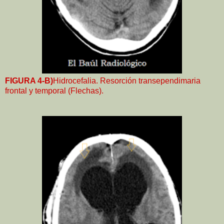
FIGURA 4-B)
Hidrocefalia. Resorción transependimaria
frontal y temporal (Flechas).