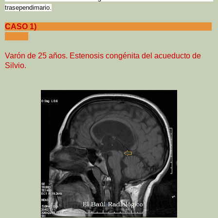
trasependimario.
CASO 1)
Varón de 25 años. Estenosis congénita del acueducto de
Silvio.