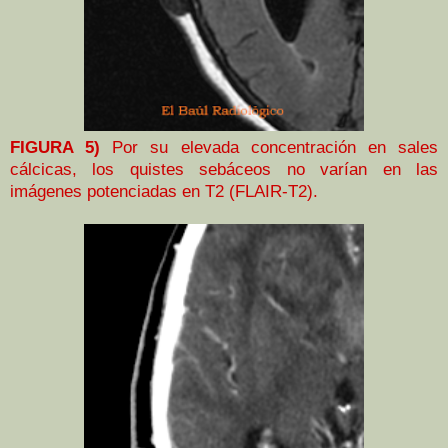
FIGURA 5)
Por su elevada concentración en sales
cálcicas, los quistes sebáceos no varían en las
imágenes potenciadas en T2 (FLAIR-T2).