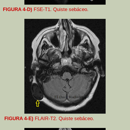
FIGURA 4-D)
FSE-T1. Quiste sebáceo.
FIGURA 4-E)
FLAIR-T2. Quiste sebáceo.