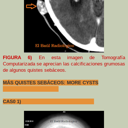
FIGURA 6)
En esta imagen de Tomografía
Computarizada se aprecian las calcificaciones grumosas
de algunos quistes sebáceos.
MÁS QUISTES SEBÁCEOS: MORE CYSTS
CAS0 1)