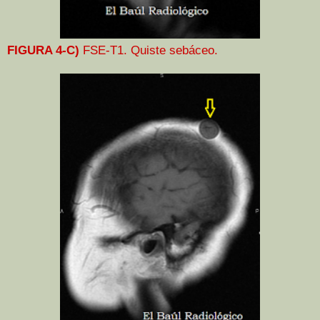
FIGURA 4-C)
FSE-T1. Quiste sebáceo.