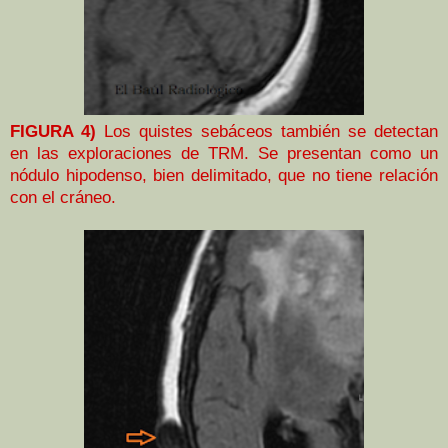
FIGURA 4)
Los quistes sebáceos también se detectan
en las exploraciones de TRM. Se presentan como un
nódulo hipodenso, bien delimitado, que no tiene relación
con el cráneo.