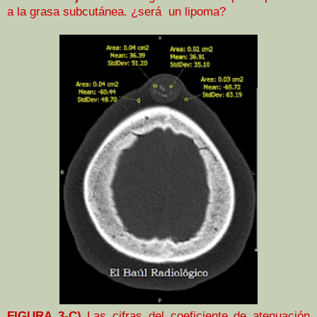
a la grasa subcutánea. ¿será un lipoma?
FIGURA 3-C)
Las cifras del coeficiente de atenuación