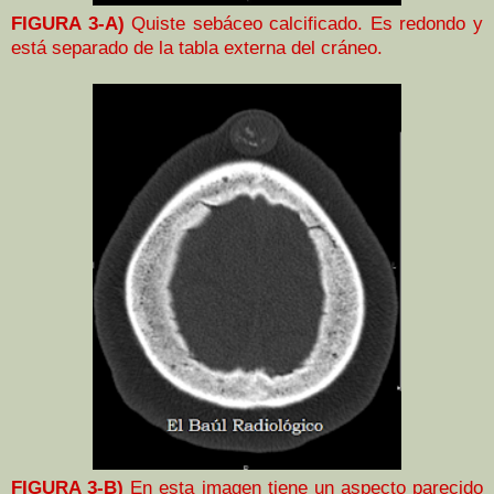
FIGURA 3-A)
Quiste sebáceo calcificado. Es redondo y
está separado de la tabla externa del cráneo.
FIGURA 3-B)
En esta imagen tiene un aspecto parecido