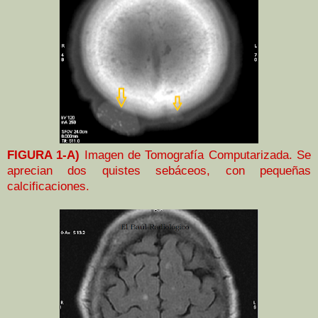
FIGURA 1-A)
Imagen de Tomografía Computarizada. Se
aprecian dos quistes sebáceos, con pequeñas
calcificaciones.